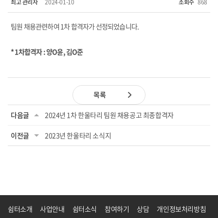
최고 관리자
2024-01-10
조회수
868
팀원 채용관련하여 1차 합격자가 선정되었습니다.
* 1차합격자 : 양O윤, 김O준
목록
다음글
2024년 1차 한울타리 팀원 채용공고 최종합격자
이전글
2023년 한울타리 소식지
쉼터소개
사업안내
쉼터소식
참여하기
상담
개인정보처리방침