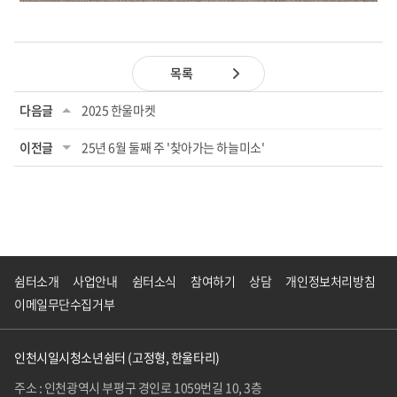
목록
다음글
2025 한울마켓
이전글
25년 6월 둘째 주 '찾아가는 하늘미소'
쉼터소개
사업안내
쉼터소식
참여하기
상담
개인정보처리방침
이메일무단수집거부
인천시일시청소년쉼터 (고정형, 한울타리)
주소 : 인천광역시 부평구 경인로 1059번길 10, 3층