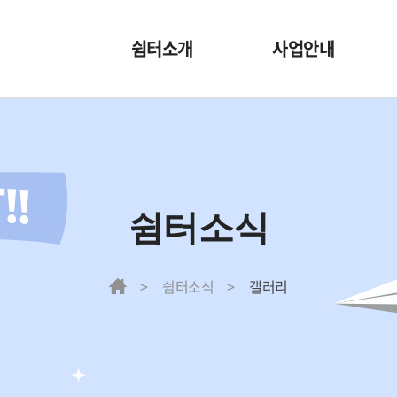
쉼터소개
사업안내
쉼터소개
내부사업
조직도
외부사업
오시는길
특별사업
쉼터소식
쉼터 둘러보기
쉼터소식
갤러리